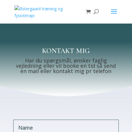
KONTAKT MIG
Har du spørgsmål, ønsker faglig
vejledning eller vil booke en tid så send
en mail eller kontakt mig pr telefon