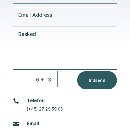
=
6 + 13
Indsend
Telefon

(+45) 27 29 59 05
Email
