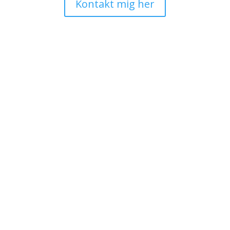
Kontakt mig her
Handelsbetingelser
Retur
Cookie- og privatlivspolitik