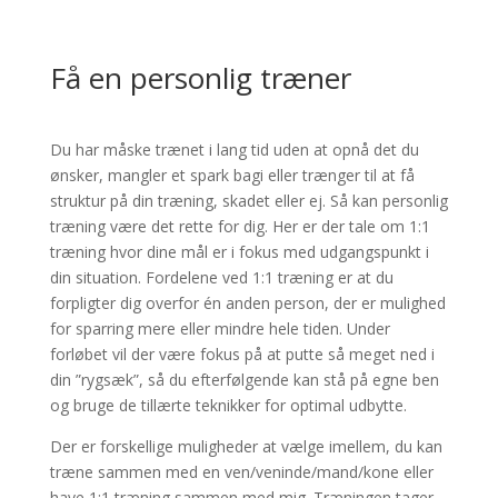
Få en personlig træner
Du har måske trænet i lang tid uden at opnå det du
ønsker, mangler et spark bagi eller trænger til at få
struktur på din træning, skadet eller ej. Så kan personlig
træning være det rette for dig. Her er der tale om 1:1
træning hvor dine mål er i fokus med udgangspunkt i
din situation. Fordelene ved 1:1 træning er at du
forpligter dig overfor én anden person, der er mulighed
for sparring mere eller mindre hele tiden. Under
forløbet vil der være fokus på at putte så meget ned i
din ”rygsæk”, så du efterfølgende kan stå på egne ben
og bruge de tillærte teknikker for optimal udbytte.
Der er forskellige muligheder at vælge imellem, du kan
træne sammen med en ven/veninde/mand/kone eller
have 1:1 træning sammen med mig. Træningen tager